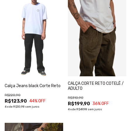
CALÇA CORTE RETO COTELÊ /
Calça Jeans black Corte Reto
ADULTO
R$220,90
R$310,90
R$123,90
44
% OFF
R$199,90
36
% OFF
4
x
de
R$30,98
sem juros
4
x
de
R$49,98
sem juros
1
/
10