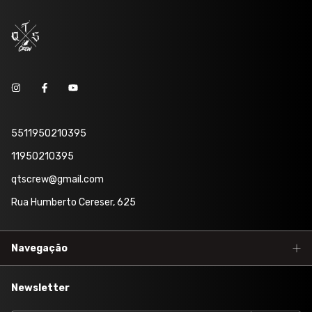
5511950210395
11950210395
qtscrew@gmail.com
Rua Humberto Cereser, 625
Navegação
Newsletter