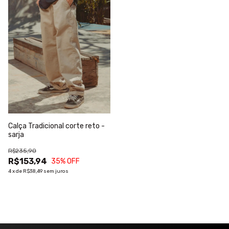
Calça Tradicional corte reto -
sarja
R$235,90
R$153,94
35
% OFF
4
x
de
R$38,49
sem juros