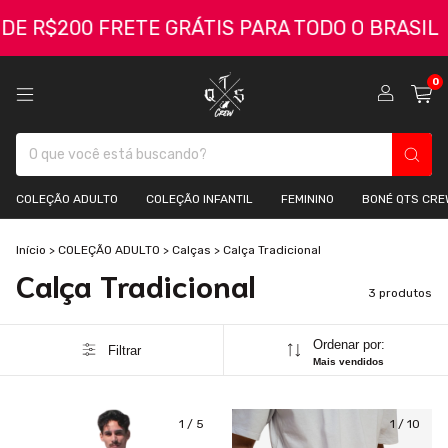
R$200 FRETE GRÁTIS PARA TODO O BRASIL
C
0
COLEÇÃO ADULTO
COLEÇÃO INFANTIL
FEMININO
BONÉ QTS CRE
Início
>
COLEÇÃO ADULTO
>
Calças
>
Calça Tradicional
Calça Tradicional
3 produtos
Ordenar por:
Filtrar
Mais vendidos
1
/
5
1
/
10