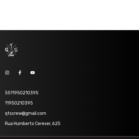
5511950210395
11950210395
qtscrew@gmail.com
Rua Humberto Cereser, 625