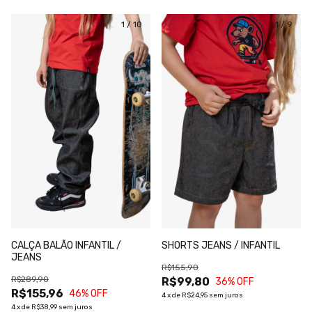
1
/
10
1
/
9
CALÇA BALÃO INFANTIL /
SHORTS JEANS / INFANTIL
JEANS
R$155,90
R$289,90
R$99,80
36
% OFF
R$155,96
46
% OFF
4
x
de
R$24,95
sem juros
4
x
de
R$38,99
sem juros