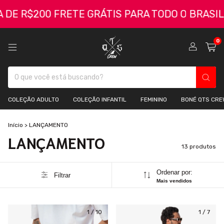
 R$200 FRETE GRÁTIS PARA TODO O BRASIL
C
0
COLEÇÃO ADULTO
COLEÇÃO INFANTIL
FEMININO
BONÉ QTS CRE
Início
>
LANÇAMENTO
LANÇAMENTO
13 produtos
Ordenar por:
Filtrar
Mais vendidos
1
/
10
1
/
7