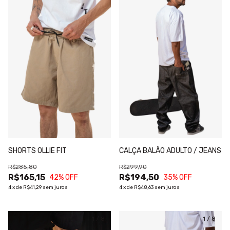
SHORTS OLLIE FIT
CALÇA BALÃO ADULTO / JEANS
R$285,80
R$299,90
R$165,15
R$194,50
42
% OFF
35
% OFF
4
x
de
R$41,29
sem juros
4
x
de
R$48,63
sem juros
1
/
8
1
/
8