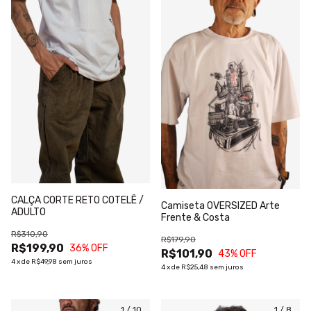
CALÇA CORTE RETO COTELÊ /
Camiseta OVERSIZED Arte
ADULTO
Frente & Costa
R$310,90
R$179,90
R$199,90
36
% OFF
R$101,90
43
% OFF
4
x
de
R$49,98
sem juros
4
x
de
R$25,48
sem juros
1
/
10
1
/
8