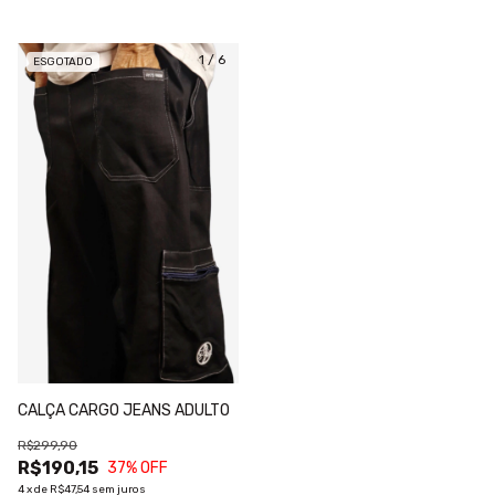
1
/
6
ESGOTADO
CALÇA CARGO JEANS ADULTO
R$299,90
R$190,15
37
% OFF
4
x
de
R$47,54
sem juros