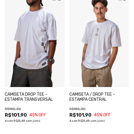
CAMISETA DROP TEE -
CAMISETA / DROP TEE -
ESTAMPA TRANSVERSAL
ESTAMPA CENTRAL
R$185,30
R$185,30
R$101,90
R$101,90
45
% OFF
45
% OFF
4
x
de
R$25,48
sem juros
4
x
de
R$25,48
sem juros