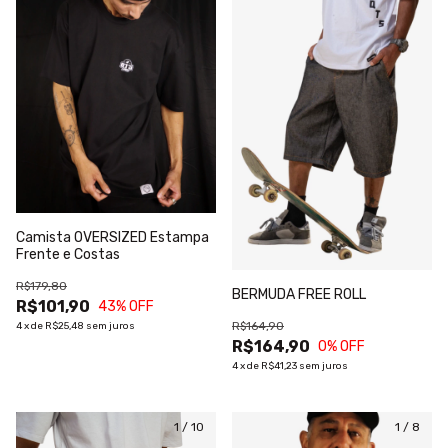
Camista OVERSIZED Estampa
Frente e Costas
R$179,80
BERMUDA FREE ROLL
R$101,90
43
% OFF
R$164,90
4
x
de
R$25,48
sem juros
R$164,90
0
% OFF
4
x
de
R$41,23
sem juros
1
/
10
1
/
8