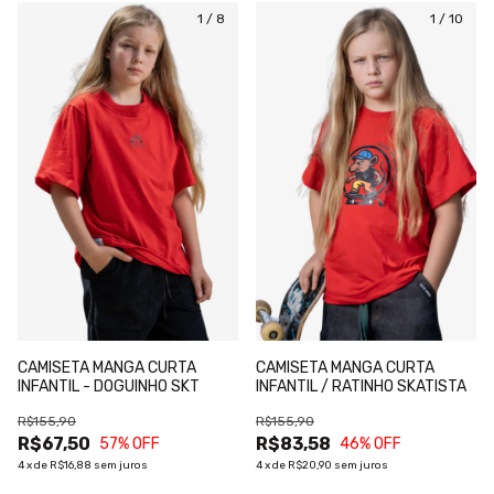
1
/
8
1
/
10
CAMISETA MANGA CURTA
CAMISETA MANGA CURTA
INFANTIL - DOGUINHO SKT
INFANTIL / RATINHO SKATISTA
R$155,90
R$155,90
R$67,50
R$83,58
57
% OFF
46
% OFF
4
x
de
R$16,88
sem juros
4
x
de
R$20,90
sem juros