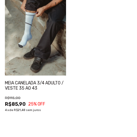
1
/
5
MEIA CANELADA 3/4 ADULTO /
VESTE 35 AO 43
R$115,00
R$85,90
25
% OFF
4
x
de
R$21,48
sem juros