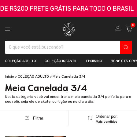
R$200 FRETE GRÁTIS PARA TODO O BRASIL
C
0
COLEÇÃO ADULTO
COLEÇÃO INFANTIL
FEMININO
BONÉ QTS CRE
Início
>
COLEÇÃO ADULTO
>
Meia Canelada 3/4
Meia Canelada 3/4
Nesta categoria você vai encontrar a meia canelada 3/4 perfeita para o
seu rolê, seja ele de skate, curtição ou no dia a dia.
Ordenar por:
Filtrar
Mais vendidos