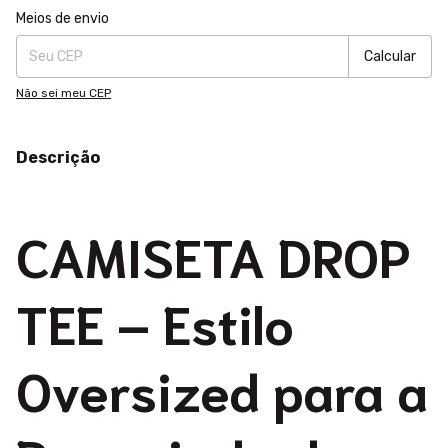
Entregas para o CEP:
Alterar CEP
Meios de envio
Calcular
Não sei meu CEP
Descrição
CAMISETA DROP
TEE – Estilo
Oversized para a