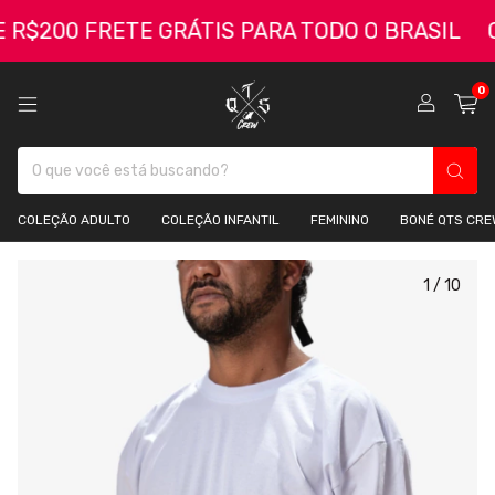
200 FRETE GRÁTIS PARA TODO O BRASIL
COMP
0
COLEÇÃO ADULTO
COLEÇÃO INFANTIL
FEMININO
BONÉ QTS CRE
1
/
10