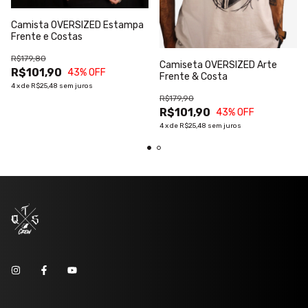
Camista OVERSIZED Estampa
Frente e Costas
R$179,80
Camiseta OVERSIZED Arte
R$101,90
43
% OFF
Frente & Costa
4
x
de
R$25,48
sem juros
R$179,90
R$101,90
43
% OFF
4
x
de
R$25,48
sem juros