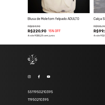
Blusa de Moletom felpado ADULTO
Calça S
R$259,90
R$135,9
R$220,90
R$99,
15
% OFF
4
x
de
R$55,23
sem juros
4
x
de
R$2
5511950210395
11950210395