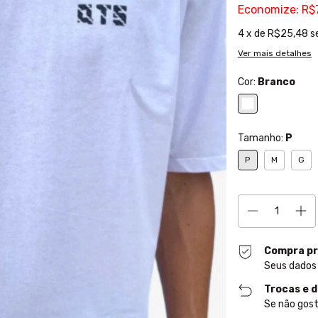
Economize:
R$
4
x de
R$25,48
s
Ver mais detalhes
Cor:
Branco
Tamanho:
P
P
M
G
Compra pr
Seus dados
Trocas e 
Se não gost