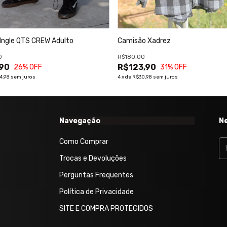
Ingle QTS CREW Adulto
Camisão Xadrez
0
R$180,00
90
R$123,90
26
% OFF
31
% OFF
4,98
sem juros
4
x
de
R$30,98
sem juros
Navegação
N
Como Comprar
Trocas e Devoluções
Perguntas Frequentes
Política de Privacidade
SITE E COMPRA PROTEGIDOS