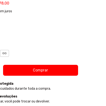
78,00
em juros
GG
otegida
 cuidados durante toda a compra.
devoluções
ar, você pode trocar ou devolver.