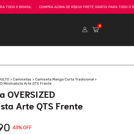
 BRASIL
COMPRA ACIMA DE R$200 FRETE GRÁTIS PARA TODO O BRASIL
0
DULTO
>
Camisetas
>
Camiseta Manga Curta Tradicional
>
 Minimalista Arte QTS Frente
ta OVERSIZED
ista Arte QTS Frente
90
43
% OFF