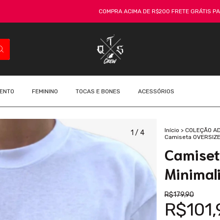
COMPRA ACIMA DE R$200 FRETE GRÁTIS PARA TODO O
ENTO
FEMININO
TOCAS E BONES
ACESSÓRIOS
Início
>
COLEÇÃO A
1
/
4
Camiseta OVERSIZED
Camise
Minimal
R$179,90
R$101,