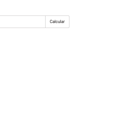
P:
Alterar CEP
Calcular