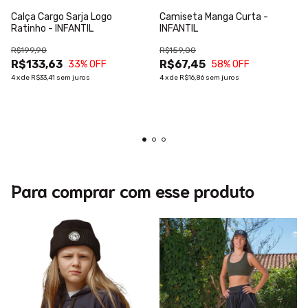
Calça Cargo Sarja Logo
Camiseta Manga Curta -
Ratinho - INFANTIL
INFANTIL
R$199,90
R$159,00
R$133,63
R$67,45
33
% OFF
58
% OFF
4
x
de
R$33,41
sem juros
4
x
de
R$16,86
sem juros
Para comprar com esse produto