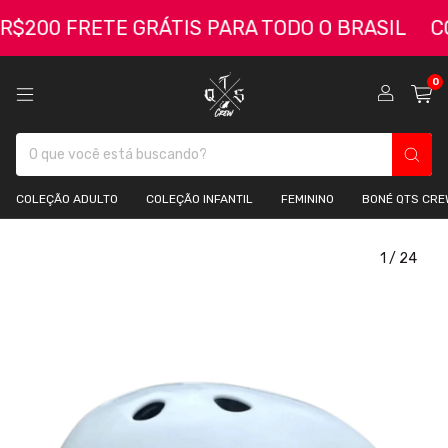
200 FRETE GRÁTIS PARA TODO O BRASIL
COM
0
COLEÇÃO ADULTO
COLEÇÃO INFANTIL
FEMININO
BONÉ QTS CRE
1
/
24