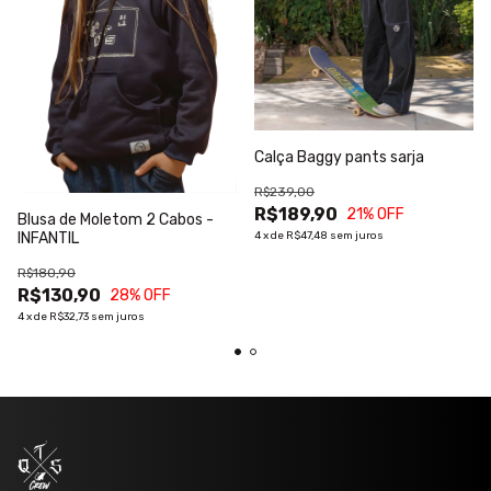
Calça Baggy pants sarja
R$239,00
R$189,90
21
% OFF
Blusa de Moletom 2 Cabos -
4
x
de
R$47,48
sem juros
INFANTIL
R$180,90
R$130,90
28
% OFF
4
x
de
R$32,73
sem juros