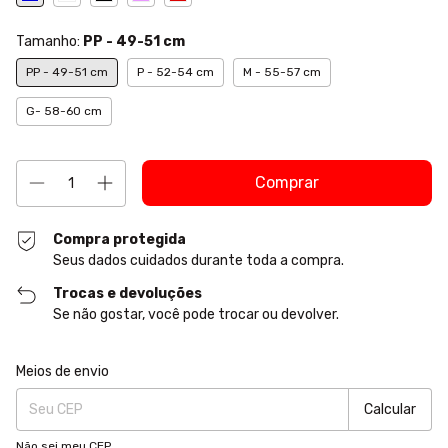
Tamanho:
PP - 49-51 cm
PP - 49-51 cm
P - 52-54 cm
M - 55-57 cm
G- 58-60 cm
Compra protegida
Seus dados cuidados durante toda a compra.
Trocas e devoluções
Se não gostar, você pode trocar ou devolver.
Entregas para o CEP:
Alterar CEP
Meios de envio
Calcular
Não sei meu CEP