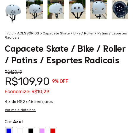
Início
>
ACESSÓRIOS
>
Capacete Skate / Bike / Roller / Patins / Esportes
Radicais
Capacete Skate / Bike / Roller
/ Patins / Esportes Radicais
R$120,19
R$109,90
9
% OFF
Economize:
R$10,29
4
x de
R$27,48
sem juros
Ver mais detalhes
Cor:
Azul